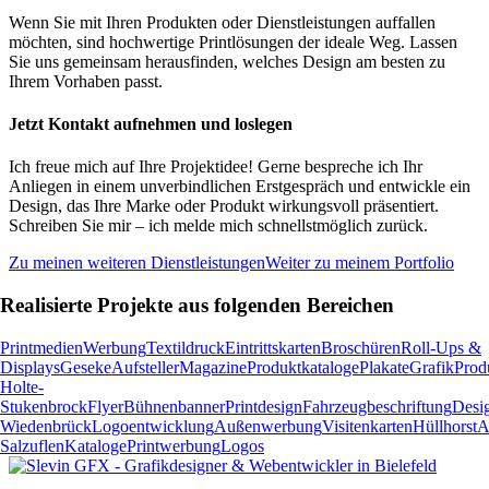
Wenn Sie mit Ihren Produkten oder Dienstleistungen auffallen
möchten, sind hochwertige Printlösungen der ideale Weg. Lassen
Sie uns gemeinsam herausfinden, welches Design am besten zu
Ihrem Vorhaben passt.
Jetzt Kontakt aufnehmen und loslegen
Ich freue mich auf Ihre Projektidee! Gerne bespreche ich Ihr
Anliegen in einem unverbindlichen Erstgespräch und entwickle ein
Design, das Ihre Marke oder Produkt wirkungsvoll präsentiert.
Schreiben Sie mir – ich melde mich schnellstmöglich zurück.
Zu meinen weiteren Dienstleistungen
Weiter zu meinem Portfolio
Realisierte Projekte aus folgenden Bereichen
Printmedien
Werbung
Textildruck
Eintrittskarten
Broschüren
Roll-Ups &
Displays
Geseke
Aufsteller
Magazine
Produktkataloge
Plakate
Grafik
Prod
Holte-
Stukenbrock
Flyer
Bühnenbanner
Printdesign
Fahrzeugbeschriftung
Desi
Wiedenbrück
Logoentwicklung
Außenwerbung
Visitenkarten
Hüllhorst
A
Salzuflen
Kataloge
Printwerbung
Logos