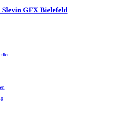
edien
uen
ng