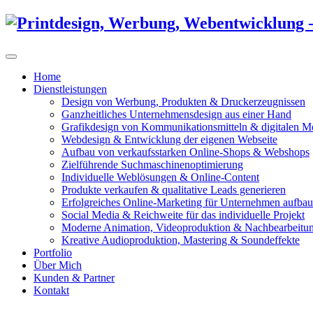
Home
Dienstleistungen
Design von Werbung, Produkten & Druckerzeugnissen
Ganzheitliches Unternehmensdesign aus einer Hand
Grafikdesign von Kommunikationsmitteln & digitalen M
Webdesign & Entwicklung der eigenen Webseite
Aufbau von verkaufsstarken Online-Shops & Webshops
Zielführende Suchmaschinenoptimierung
Individuelle Weblösungen & Online-Content
Produkte verkaufen & qualitative Leads generieren
Erfolgreiches Online-Marketing für Unternehmen aufba
Social Media & Reichweite für das individuelle Projekt
Moderne Animation, Videoproduktion & Nachbearbeitu
Kreative Audioproduktion, Mastering & Soundeffekte
Portfolio
Über Mich
Kunden & Partner
Kontakt